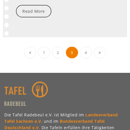
Read More
Seitennummerierung
3
1
2
4
der
Beiträge
Die Tafel Radebeul e.V. ist Mitglied im
Landesverband
Tafel Sachsen e.V.
und im
Bundesverband Tafel
Deutschland e.V.
Die Tafeln erfüllen ihre Tätigkeiten